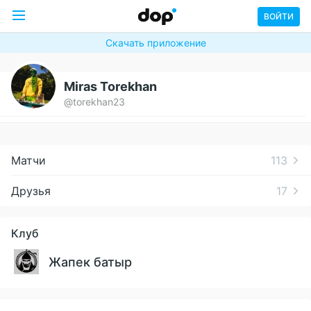
ВОЙТИ
Скачать приложение
Miras Torekhan
@torekhan23
Матчи
113
Друзья
17
Клуб
Жапек батыр